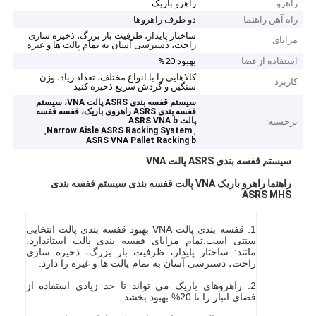
راهرو
راهرو باریک
راه آهن راهنما
دو طرف راهروها
ساختار پایدار، ظرفیت بار بزرگ، ذخیره سازی
مزایای
راحت، دسترسی آسان به تمام پالت ها و غیره
استفاده از فضا
بهبود 20%
کالاهایی را با انواع مختلف، تعداد زیاد، وزن
کاربرد
سنگین و گردش سریع ذخیره کنید
سیستم قفسه بندی ASRS پالت VNA، سیستم
قفسه بندی ASRS راهروی باریک، قفسه قفسه
پالت ASRS VNA b
برجسته:
,
,
Narrow Aisle ASRS Racking System
ASRS VNA Pallet Racking b
سیستم قفسه بندی ASRS پالت VNA
راهنما راهرو باریک VNA پالت قفسه بندی سیستم قفسه بندی
ASRS MHS
1. قفسه بندی پالت VNA بهبود قفسه بندی پالت انتخابی
سنتی است.تمام مزایای قفسه بندی پالت استاندارد،
مانند: ساختار پایدار، ظرفیت بار بزرگ، ذخیره سازی
راحت، دسترسی آسان به تمام پالت ها و غیره را دارد.
2. راهروهای باریک می تواند تا حد زیادی استفاده از
فضای انبار را تا 20% بهبود بخشد.