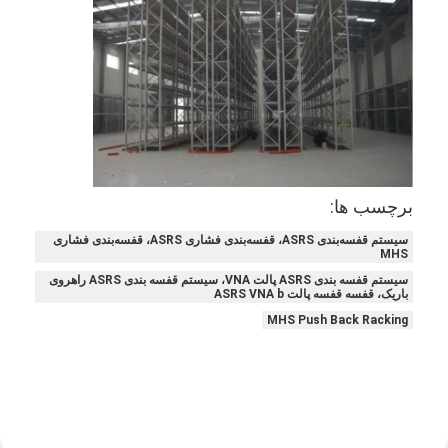
تور کارخانه
کنترل کیفیت
با ما تماس بگیرید
اخبار
پرونده ها
برچسب ها:
وبلاگ
سیستم قفسه‌بندی ASRS، قفسه‌بندی فشاری ASRS، قفسه‌بندی فشاری
MHS
سیستم قفسه بندی ASRS پالت VNA، سیستم قفسه بندی ASRS راهروی
حالا حرف بزن
باریک، قفسه قفسه پالت ASRS VNA b
MHS Push Back Racking
سیستم بازیابی ذخیره سازی خودکار
سیستم حمل و نقل خودکار مواد