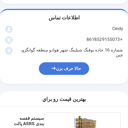
جرثقیل استکر ASRS
سیستم قفسه بندی ASRS
اطلاعات تماس
Cindy
سیستم نوار نقاله پالت
+8618529155073
سیستم نوار نقاله کارتن
شماره 16 جاده یوفنگ شیلینگ شهر هوادو منطقه گوانگژو،
سیستم شاتل انبار
چین
سیستم های مرتب سازی نوار نقاله
حالا حرف بزن
WMS WCS
آسانسور انبار
بهترين قيمت رو براي
وسیله نقلیه هدایت شونده ریلی
ربات های متحرک خودمختار عمرو
سیستم قفسه
بندی ASRS پالت