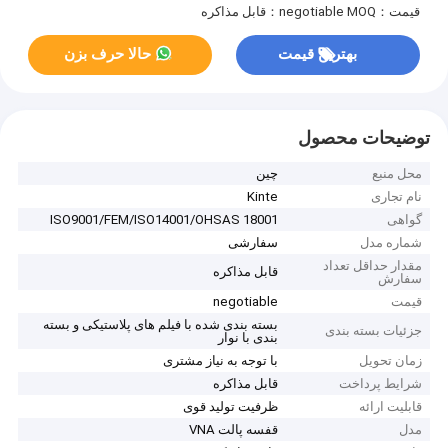
قیمت：negotiable
MOQ：قابل مذاکره
بهترین قیمت
حالا حرف بزن
توضیحات محصول
محل منبع
چین
نام تجاری
Kinte
گواهی
ISO9001/FEM/ISO14001/OHSAS 18001
شماره مدل
سفارشی
مقدار حداقل تعداد
قابل مذاکره
سفارش
قیمت
negotiable
بسته بندی شده با فیلم های پلاستیکی و بسته
جزئیات بسته بندی
بندی با نوار
زمان تحویل
با توجه به نیاز مشتری
شرایط پرداخت
قابل مذاکره
قابلیت ارائه
ظرفیت تولید قوی
مدل
قفسه پالت VNA