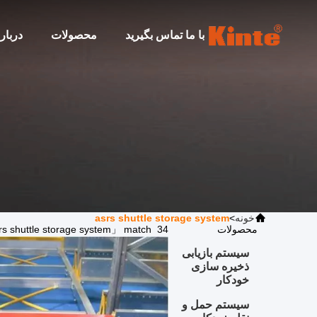
با ما تماس بگیرید
محصولات
دربار
خونه
>
asrs shuttle storage system
asrs shuttle storage system
محصولات
s 「asrs shuttle storage system」 match 34
سیستم بازیابی
ذخیره سازی
خودکار
سیستم حمل و