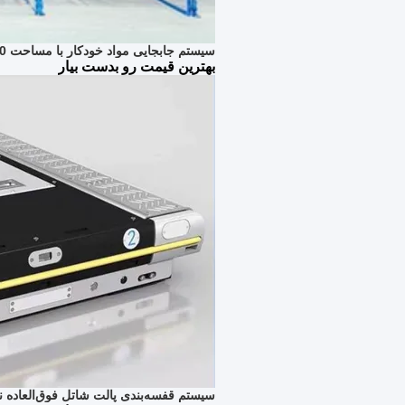
سیستم جابجایی مواد خودکار با مساحت 6000 متر مربع ASRS با سیستم کنترل PLC و حداقل دمای 25- درجه سانتیگراد
بهترین قیمت رو بدست بیار
سیستم قفسه‌بندی پالت شاتل فوق‌العاده نازک 5