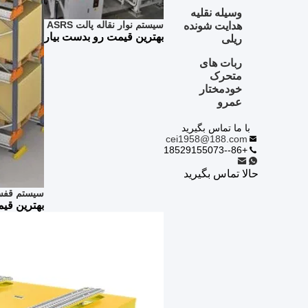
وسیله نقلیه
سیستم نوار نقاله پالت ASRS
هدایت شونده
بهترین قیمت رو بدست بیار
ریلی
ربات های
متحرک
خودمختار
عمرو
با ما تماس بگیرید
cei1958@188.com
+86--18529155073
حالا تماس بگیرید
سیستم قفسه 
بهترین قی