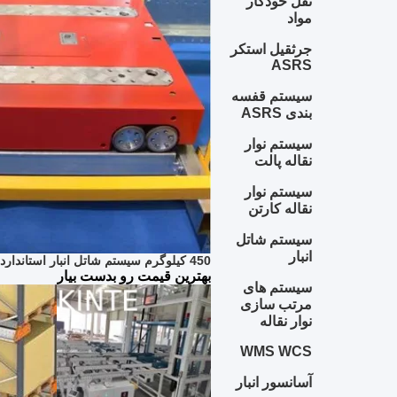
نقل خودکار
مواد
جرثقیل استکر
ASRS
سیستم قفسه
بندی ASRS
سیستم نوار
نقاله پالت
سیستم نوار
نقاله کارتن
سیستم شاتل
انبار
450 کیلوگرم سیستم شاتل انبار استاندارد چهار طرفه ASRS MHS
بهترین قیمت رو بدست بیار
سیستم های
مرتب سازی
نوار نقاله
WMS WCS
آسانسور انبار