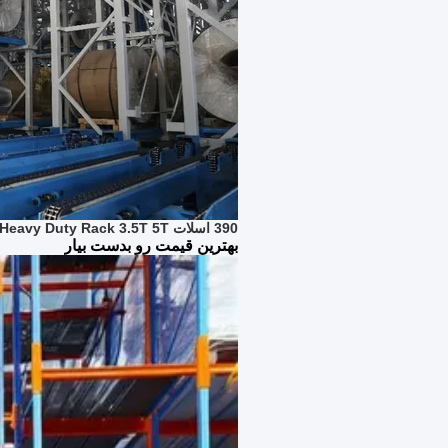
390 اسلات ASRS Warehouse Heavy Duty Rack 3.5T 5T کویل آلومینیومی
بهترین قیمت رو بدست بیار