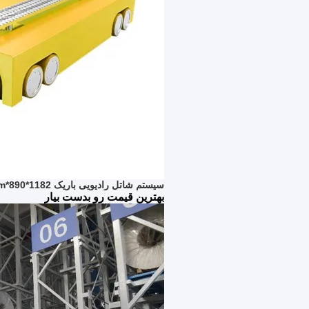
سیستم شاتل رادیویی باریک 1182*890*126mm انبار ASRS MHS
بهترین قیمت رو بدست بیار