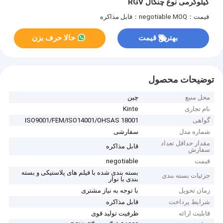
کیلوگرمی نوع چنگال RGV
قیمت：negotiable
MOQ：قابل مذاکره
بهترین قیمت
حالا حرف بزن
توضیحات محصول
محل منبع
چین
نام تجاری
Kinte
گواهی
ISO9001/FEM/ISO14001/OHSAS 18001
شماره مدل
سفارشی
مقدار حداقل تعداد
قابل مذاکره
سفارش
قیمت
negotiable
بسته بندی شده با فیلم های پلاستیکی و بسته
جزئیات بسته بندی
بندی با نوار
زمان تحویل
با توجه به نیاز مشتری
شرایط پرداخت
قابل مذاکره
قابلیت ارائه
ظرفیت تولید قوی