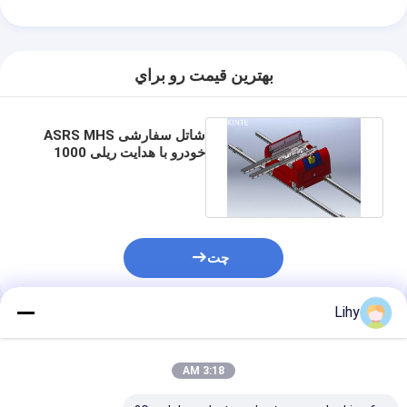
تور کارخانه
کنترل کیفیت
بهترين قيمت رو براي
با ما تماس بگیرید
شاتل سفارشی ASRS MHS
اخبار
خودرو با هدایت ریلی 1000
کیلوگرمی نوع چنگال RGV
پرونده ها
وبلاگ
چت
حالا حرف بزن
Lihy
محصولات توصیه شده
سیستم بازیابی ذخیره سازی خودکار
3:18 AM
سیستم حمل و نقل خودکار مواد