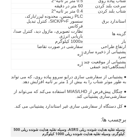
شتاب پیاده روی
0.5 متر بر ثانیه^2
سرعت بلند کردن
60 متر در دقیقه
شتاب بلند کردن
0.4 متر بر ثانیه^2
PLC زیمنس، محدوده لیزر/بارکد،
استاندارد برق
سنسور SICK/P+F، کنترل تبدیل
فرکانس
نظارت تصویری، ماژول دید، کنترل صدا،
گزینه ها
بازیابی انرژی
بار
≤1000 کیلوگرم
ارتفاع طراحی
سفارشی در صورت تقاضا
پشتیبانی از ذخیره سازی
آره
سرد
پشتیبانی از موقعیت چند
آره
ایستگاهی/چند عمقی
● پشتیبانی از سفارشی سازی درایو سروو پیاده روی، که می تواند
به طور موثر شتاب را به بیش از 1 متر بر ثانیه افزایش دهد.
● چنگال پیش‌فرض از MIAS/LHD استفاده می‌کند که می‌تواند از
سفارشی‌سازی پشتیبانی کند.
● کل دستگاه از سفارشی سازی غیر استاندارد پشتیبانی می کند.
برچسب ها:
وسیله نقلیه هدایت شونده ریلی ASRS، وسیله نقلیه هدایت شونده ریلی 500
کیلوگرم، وسیله نقلیه هدایت شونده ریلی 1000 کیلوگرم