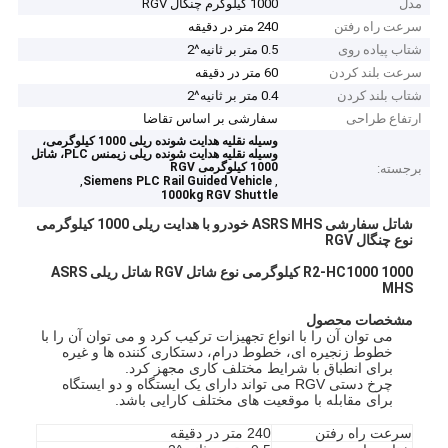
مدل
1000 کیلوگرم چنگال RGV
سرعت راه رفتن
240 متر در دقیقه
شتاب پیاده روی
0.5 متر بر ثانیه^2
سرعت بلند کردن
60 متر در دقیقه
شتاب بلند کردن
0.4 متر بر ثانیه^2
ارتفاع طراحی
سفارشی بر اساس تقاضا
وسیله نقلیه هدایت شونده ریلی 1000 کیلوگرمی،
وسیله نقلیه هدایت شونده ریلی زیمنس PLC، شاتل
1000 کیلوگرمی RGV
برجسته:
,
,
Siemens PLC Rail Guided Vehicle
1000kg RGV Shuttle
شاتل سفارشی ASRS MHS خودرو با هدایت ریلی 1000 کیلوگرمی
نوع چنگال RGV
R2-HC1000 1000 کیلوگرمی نوع شاتل RGV شاتل ریلی ASRS
MHS
مشخصات محصول
می توان آن را با انواع تجهیزات ترکیب کرد و می توان آن را با
خطوط زنجیره ای، خطوط درام، دستکاری کننده ها و غیره
برای انطباق با شرایط مختلف کاری مجهز کرد.
چرخ دستی RGV می تواند دارای یک ایستگاه و دو ایستگاه
برای مقابله با موقعیت های مختلف کارایی باشد.
سرعت راه رفتن
240 متر در دقیقه