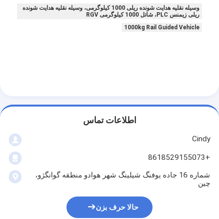
وسیله نقلیه هدایت شونده ریلی 1000 کیلوگرمی، وسیله نقلیه هدایت شونده
ریلی زیمنس PLC، شاتل 1000 کیلوگرمی RGV
1000kg Rail Guided Vehicle
اطلاعات تماس
Cindy
+8618529155073
خونه
شماره 16 جاده یوفنگ شیلینگ شهر هوادو منطقه گوانگژو،
چین
محصولات
درباره ما
حالا حرف بزن